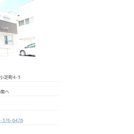
小芝町4-3
点南へ
-376-6476