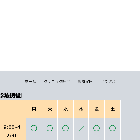
ホーム
クリニック紹介
診療案内
アクセス
診療時間
月
火
水
木
金
土
9:00~1
2:30